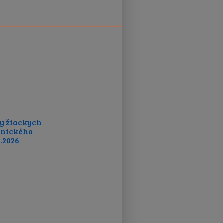
vy žiackych
elnického
6.2026