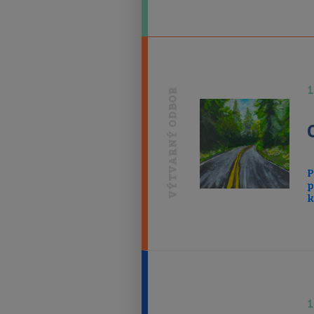
1
VÝTVARNÝ ODBOR
P
p
k
1