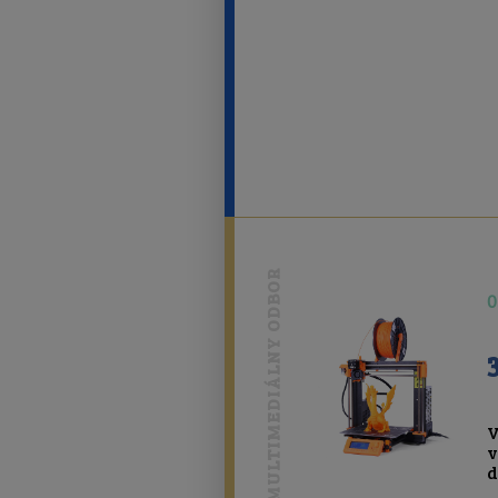
MULTIMEDIÁLNY ODBOR
0
V
v
d