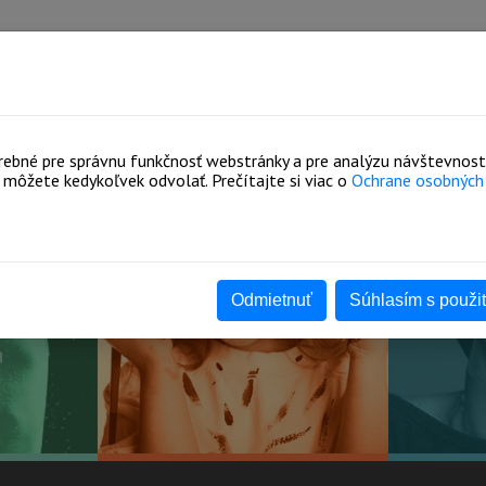
O ŠKOLE
ZAMESTNANCI
Š
ebné pre správnu funkčnosť webstránky a pre analýzu návštevnosti.
môžete kedykoľvek odvolať. Prečítajte si viac o
Ochrane osobných
Odmietnuť
Súhlasím s použi
Y