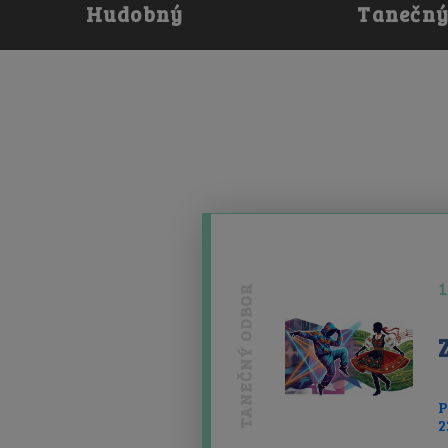
Hudobný
Tanečn
O odbore
O odbore
Fotogaléria
Fotogaléria
Videogaléria
Videogaléria
Úspechy
Úspechy
1
TANEČNÝ ODBOR
P
2