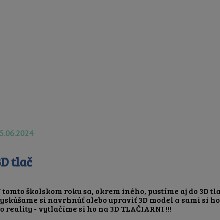
5.06.2024
3D tlač
 tomto školskom roku sa, okrem iného, pustíme aj do 3D tla
yskúšame si navrhnúť alebo upraviť 3D model a sami si h
o reality - vytlačíme si ho na 3D TLAČIARNI !!!