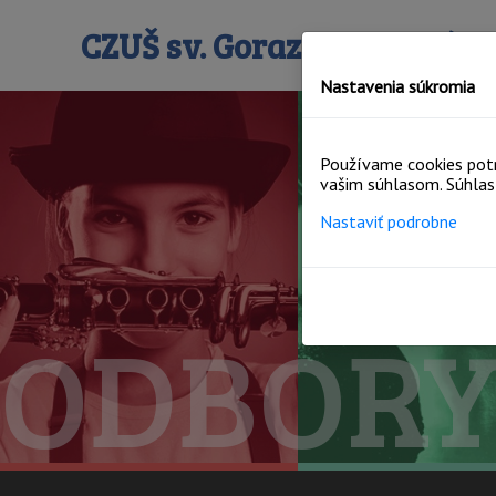
CZUŠ sv. Gorazda Vrbové
Nastavenia súkromia
Používame cookies potr
vašim súhlasom. Súhlas 
Nastaviť podrobne
ODBOR