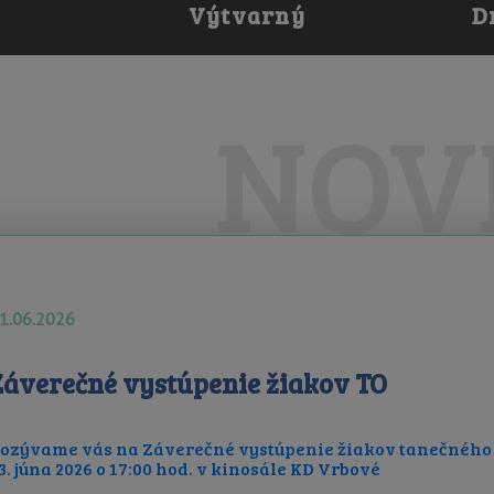
ý
Výtvarný
D
O odbore
NOV
Fotogaléria
Videogaléria
Úspechy
1.06.2026
Záverečné vystúpenie žiakov TO
ozývame vás na Záverečné vystúpenie žiakov tanečného
3. júna 2026 o 17:00 hod. v kinosále KD Vrbové