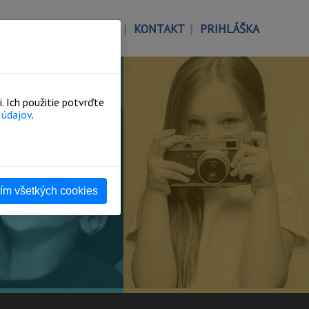
KOLNÉ
DOKUMENTY
KONTAKT
PRIHLÁŠKA
 Ich použitie potvrďte
 údajov
.
tím všetkých cookies