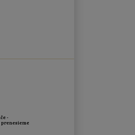
če -
o prenesieme