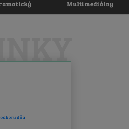
ramatický
Multimediálny
O odbore
O odbore
INKY
Fotogaléria
Fotogaléria
Videogaléria
Videogaléria
Úspechy
Úspechy
 odboru dňa